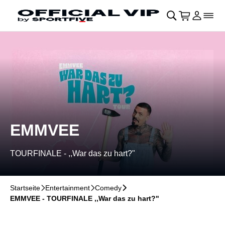
Navigation überspringen
􀄫
􀊫
Warenkor
􀍩
Login
􀉩
􀌇
EMMVEE
TOURFINALE - ,,War das zu hart?"
Startseite
􀆊
Entertainment
􀆊
Comedy
􀆊
EMMVEE - TOURFINALE ,,War das zu hart?"