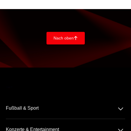
Nach oben
􀄨
􀆈
Fußball & Sport
Bundesliga
􀆈
Konzerte & Entertainment