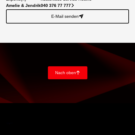
Amelie & Jendrik
040 376 77 777
􀆊
E-Mail senden
􀈠
Nach oben
􀄨