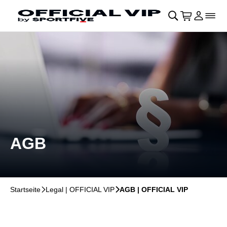
Navigation überspringen
􀄫
􀊫
Warenkor
􀍩
Login
􀉩
􀌇
AGB
Startseite
􀆊
Legal | OFFICIAL VIP
􀆊
AGB | OFFICIAL VIP