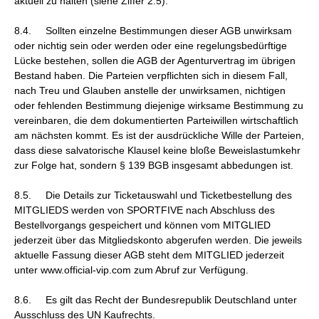
aktuell zu halten (siehe Ziffer 2.5).
8.4. Sollten einzelne Bestimmungen dieser AGB unwirksam
oder nichtig sein oder werden oder eine regelungsbedürftige
Lücke bestehen, sollen die AGB der Agenturvertrag im übrigen
Bestand haben. Die Parteien verpflichten sich in diesem Fall,
nach Treu und Glauben anstelle der unwirksamen, nichtigen
oder fehlenden Bestimmung diejenige wirksame Bestimmung zu
vereinbaren, die dem dokumentierten Parteiwillen wirtschaftlich
am nächsten kommt. Es ist der ausdrückliche Wille der Parteien,
dass diese salvatorische Klausel keine bloße Beweislastumkehr
zur Folge hat, sondern § 139 BGB insgesamt abbedungen ist.
8.5. Die Details zur Ticketauswahl und Ticketbestellung des
MITGLIEDS werden von SPORTFIVE nach Abschluss des
Bestellvorgangs gespeichert und können vom MITGLIED
jederzeit über das Mitgliedskonto abgerufen werden. Die jeweils
aktuelle Fassung dieser AGB steht dem MITGLIED jederzeit
unter www.official-vip.com zum Abruf zur Verfügung.
8.6. Es gilt das Recht der Bundesrepublik Deutschland unter
Ausschluss des UN Kaufrechts.