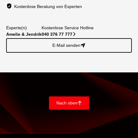
Kostenlose Beratung von Experten
Experte(n)
Kostenlose Service Hotline
Amelie & Jendrik
040 376 77 777
􀆊
E-Mail senden
􀈠
Nach oben
􀄨