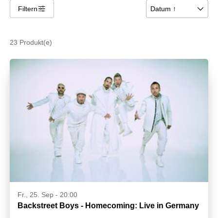
Filtern
􀌆
Datum ↑
􀆈
23 Produkt(e)
Fr., 25. Sep - 20:00
Backstreet Boys - Homecoming: Live in Germany