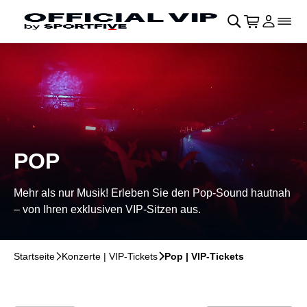
Navigation überspringen
􀄫
􀊫
Warenkor
􀍩
Login
􀉩
􀌇
POP
Mehr als nur Musik! Erleben Sie den Pop-Sound hautnah
– von Ihren exklusiven VIP-Sitzen aus.
Startseite
􀆊
Konzerte | VIP-Tickets
􀆊
Pop | VIP-Tickets