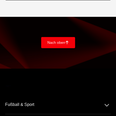
Nach oben
􀄨
􀆈
Fußball & Sport