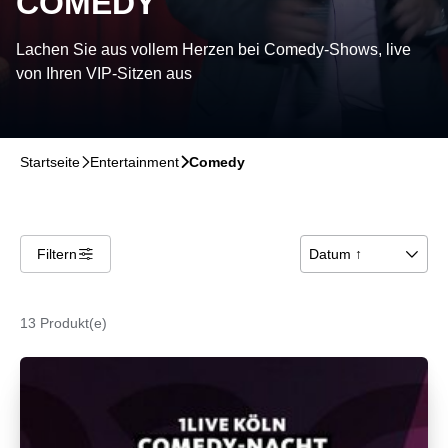
COMEDY
Lachen Sie aus vollem Herzen bei Comedy-Shows, live
von Ihren VIP-Sitzen aus
Startseite
􀆊
Entertainment
􀆊
Comedy
Filtern
􀌆
Datum ↑
􀆈
13 Produkt(e)