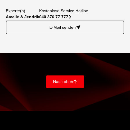
Experte(n)
Kostenlose Service Hotline
Amelie & Jendrik
040 376 77 777
􀆊
E-Mail senden
􀈠
Nach oben
􀄨