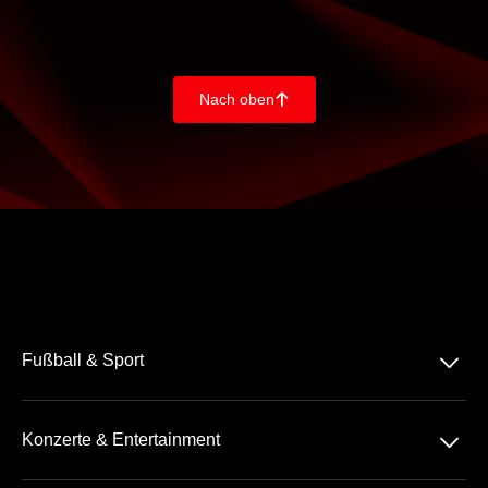
Nach oben
􀄨
􀆈
Fußball & Sport
Bundesliga
􀆈
Konzerte & Entertainment
2. Bundesliga