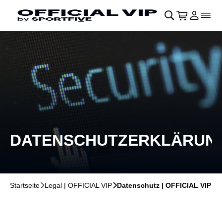
Navigation überspringen
􀄫
􀊫
Warenkor
􀍩
Login
􀉩
􀌇
DATENSCHUTZERKLÄRUN
Startseite
􀆊
Legal | OFFICIAL VIP
􀆊
Datenschutz | OFFICIAL VIP