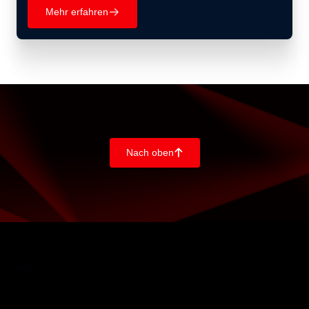
Mehr erfahren
􀄫
Nach oben
􀄨