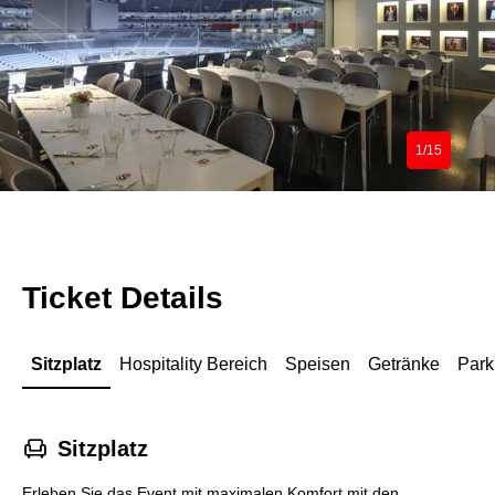
1/15
Ticket Details
Sitzplatz
Hospitality Bereich
Speisen
Getränke
Park
􁐴
Sitzplatz
Erleben Sie das Event mit maximalen Komfort mit den