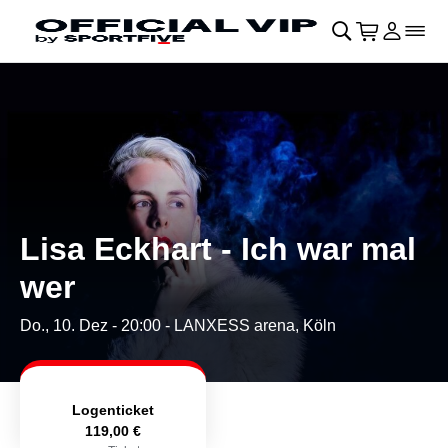
Navigation überspringen
􀄫
􀊫
Warenkor
􀍩
Login
􀉩
􀌇
Lisa Eckhart - Ich war mal
wer
Do., 10. Dez - 20:00
- LANXESS arena, Köln
Logenticket
119,00 €