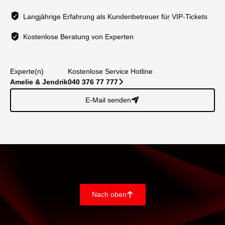
Langjährige Erfahrung als Kundenbetreuer für VIP-Tickets
Kostenlose Beratung von Experten
Experte(n)
Kostenlose Service Hotline
Amelie & Jendrik
040 376 77 777
􀆊
E-Mail senden
􀈠
Nach oben
􀄨