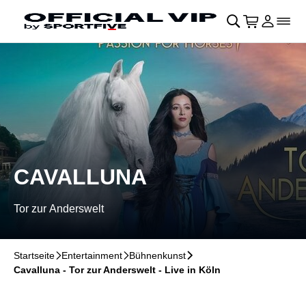
Navigation überspringen
􀄫
􀊫
Warenkor
􀍩
Login
􀉩
􀌇
CAVALLUNA
Tor zur Anderswelt
Startseite
􀆊
Entertainment
􀆊
Bühnenkunst
􀆊
Cavalluna - Tor zur Anderswelt - Live in Köln