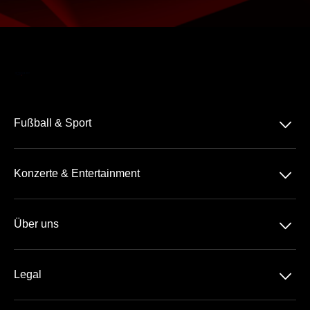
􀆈
Fußball & Sport
Bundesliga
􀆈
Konzerte & Entertainment
2. Bundesliga
Comedy
3. Liga
􀆈
Über uns
Pop
Tennis
Geschenkideen
Rock-Metal
Basketball
􀆈
Legal
Geschenk-Gutschein
Schlager
Handball