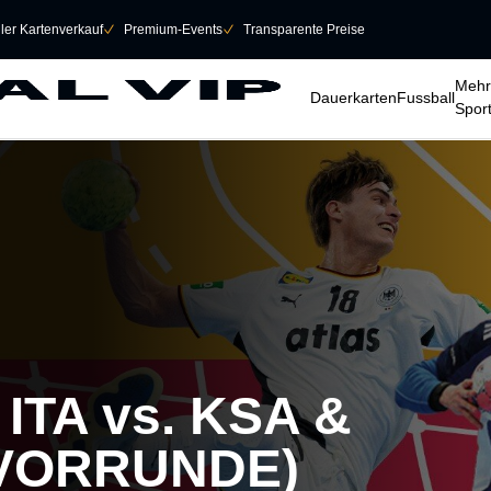
eller Kartenverkauf
􀆅
Premium-Events
􀆅
Transparente Preise
􀆈
􀆈
􀆈
Mehr
Dauerkarten
Fussball
Spor
 ITA vs. KSA &
(VORRUNDE)