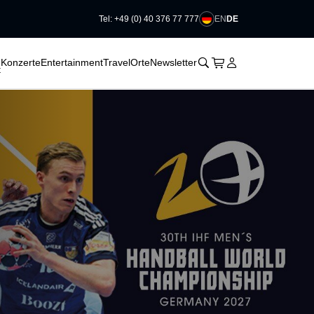
EN
DE
Tel: +49 (0) 40 376 77 777
􀆈
􀆈
􀆈
􀊫
Warenkorb
􀍩
Login
􀉩
Konzerte
Entertainment
Travel
Orte
Newsletter
t