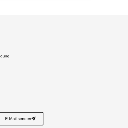
ügung.
E-Mail senden
􀈠