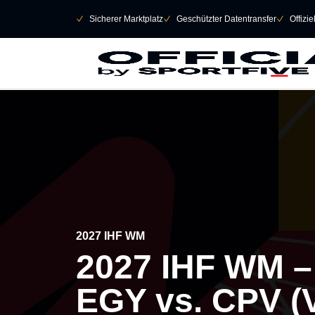
Navigation überspringen
􀄫
􀆅
Sicherer Marktplatz
􀆅
Geschützter Datentransfer
􀆅
Offizi
2027 IHF WM
2027 IHF WM –
EGY vs. CPV 