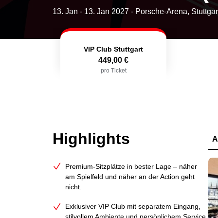
13. Jan
-
13. Jan 2027
- Porsche-Arena, Stuttgar
VIP Club Stuttgart
449,00 €
pro Ticket
Highlights
A
Premium‑Sitzplätze in bester Lage – näher
am Spielfeld und näher an der Action geht
nicht.
Exklusiver VIP Club mit separatem Eingang,
stilvollem Ambiente und persönlichem Service.