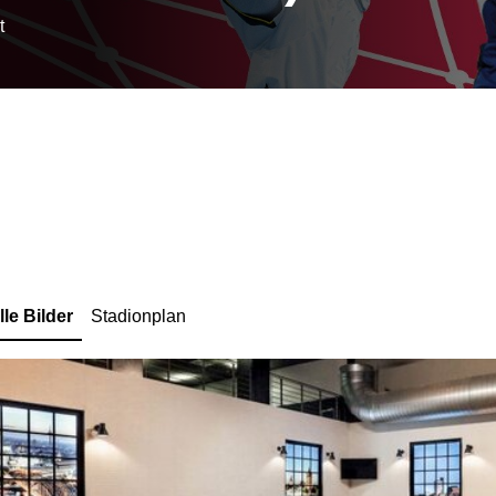
t
lle Bilder
Stadionplan