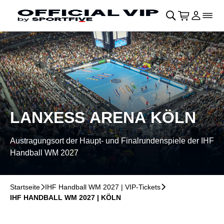
Navigation überspringen
􀄫
􀊫
Warenkor
􀍩
Login
􀉩
􀌇
LANXESS ARENA KÖLN
Austragungsort der Haupt- und Finalrundenspiele der IHF
Handball WM 2027
Startseite
􀆊
IHF Handball WM 2027 | VIP-Tickets
􀆊
IHF HANDBALL WM 2027 | KÖLN