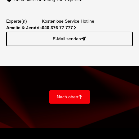
Experte(n)
Kostenlose Service Hotline
Amelie & Jendrik
040 376 77 777
􀆊
E-Mail senden
􀈠
Nach oben
􀄨