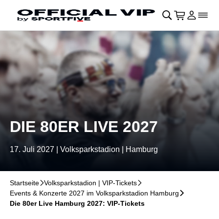
Navigation überspringen
􀄫
􀊫
Warenkor
􀍩
Login
􀉩
􀌇
DIE 80ER LIVE 2027
17. Juli 2027 | Volksparkstadion | Hamburg
Startseite
􀆊
Volksparkstadion | VIP-Tickets
􀆊
Events & Konzerte 2027 im Volksparkstadion Hamburg
􀆊
Die 80er Live Hamburg 2027: VIP-Tickets