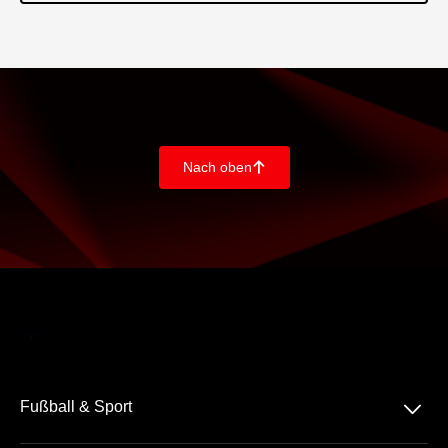
Nach oben
􀄨
􀆈
Fußball & Sport