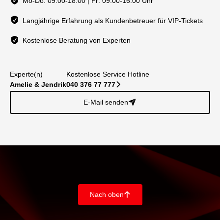
Mo-Do: 09.00-18.00 | Fr: 09.00-16:00 Uhr
Langjährige Erfahrung als Kundenbetreuer für VIP-Tickets
Kostenlose Beratung von Experten
Experte(n)
Kostenlose Service Hotline
Amelie & Jendrik
040 376 77 777
􀆊
E-Mail senden
􀈠
Nach oben
􀄨