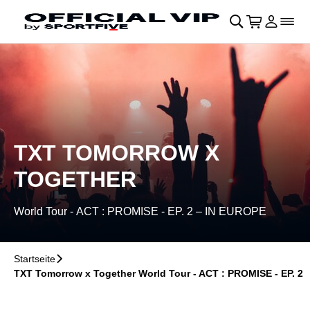
Navigation überspringen
􀄫
􀊫
Warenkor
􀍩
Login
􀉩
􀌇
TXT TOMORROW X
TOGETHER
World Tour - ACT : PROMISE - EP. 2 – IN EUROPE
Startseite
􀆊
TXT Tomorrow x Together World Tour - ACT : PROMISE - EP. 2