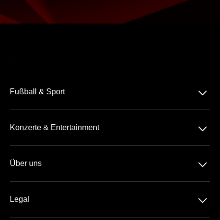
􀆈
Fußball & Sport
Bundesliga
􀆈
Konzerte & Entertainment
2. Bundesliga
Comedy
3. Liga
􀆈
Über uns
Pop
Tennis
Geschenkideen
Rock-Metal
Basketball
􀆈
Legal
Geschenk-Gutschein
Schlager
Handball