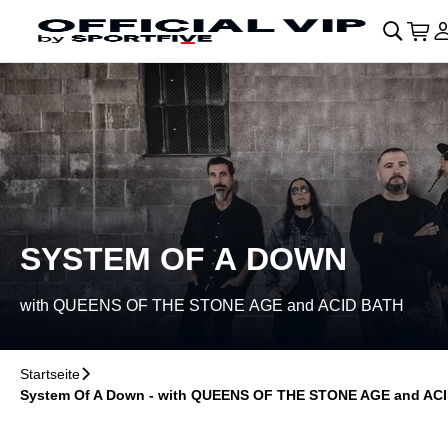
Navigation überspringen
􀄫
􀊫
Ware
􀍩
L

SYSTEM OF A DOWN
with QUEENS OF THE STONE AGE and ACID BATH
Startseite
􀆊
System Of A Down - with QUEENS OF THE STONE AGE and AC