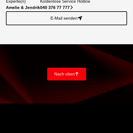
Experte(n)
Kostenlose Service Hotline
Amelie & Jendrik
040 376 77 777
􀆊
E-Mail senden
􀈠
Nach oben
􀄨