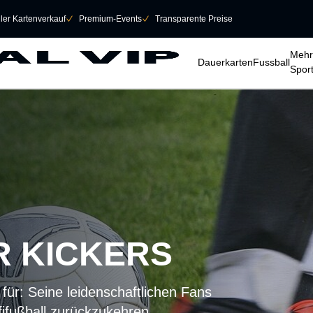
eller Kartenverkauf
􀆅
Premium-Events
􀆅
Transparente Preise
􀆈
􀆈
􀆈
Mehr
Dauerkarten
Fussball
Spor
 KICKERS
 für: Seine leidenschaftlichen Fans
fifußball zurückzukehren.