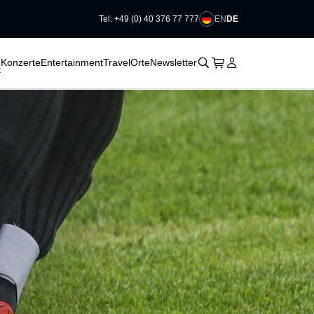
EN
DE
Tel: +49 (0) 40 376 77 777
􀆈
􀆈
􀆈
􀊫
Warenkorb
􀍩
Login
􀉩
Konzerte
Entertainment
Travel
Orte
Newsletter
t