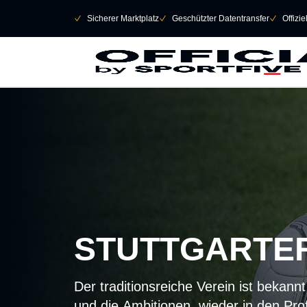
Navigation überspringen
􀄫
􀆅
Sicherer Marktplatz
􀆅
Geschützter Datentransfer
􀆅
Offizi
STUTTGARTER
Der traditionsreiche Verein ist bekannt
und die Ambitionen, wieder in den Pro