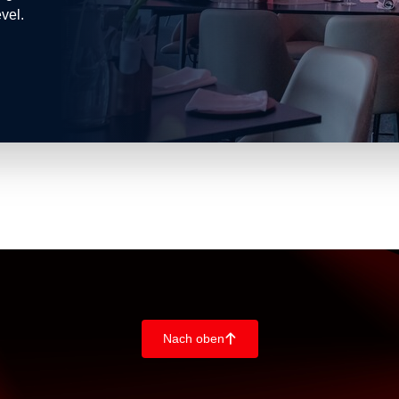
vel.
Nach oben
􀄨