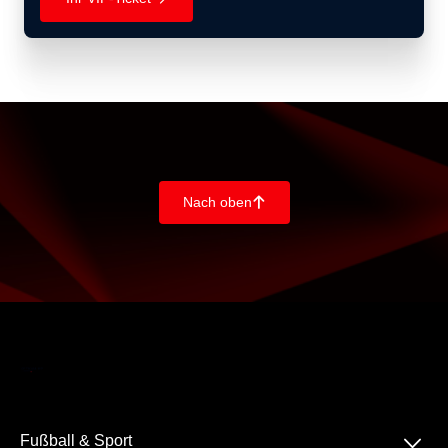
Nach oben
􀄨
􀆈
Fußball & Sport