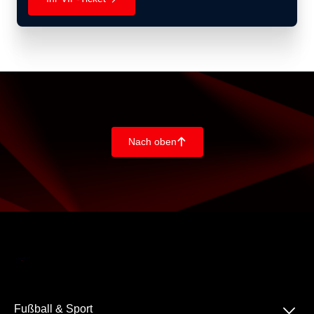
Nach oben
􀄨
􀆈
Fußball & Sport