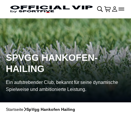
Navigation überspringen
􀄫
􀊫
Warenkor
􀍩
Login
􀉩
􀌇
SPVGG HANKOFEN-
HAILING
Ein aufstrebender Club, bekannt für seine dynamische
Spielweise und ambitionierte Leistung.
Startseite
􀆊
SpVgg Hankofen Hailing