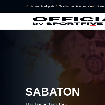
Navigation überspringen
􀄫
􀆅
Sicherer Marktplatz
􀆅
Geschützter Datentransfer
􀆅
Offizi
SABATON
The Legendary Tour