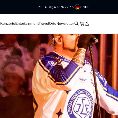
EN
DE
Tel: +49 (0) 40 376 77 777
􀆈
􀆈
􀆈
􀊫
Warenkorb
􀍩
Login
􀉩
Konzerte
Entertainment
Travel
Orte
Newsletter
t