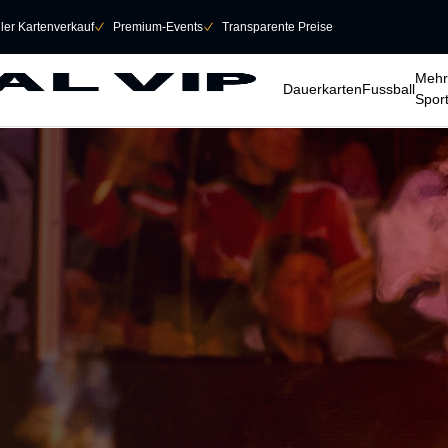
eller Kartenverkauf
􀆅
Premium-Events
􀆅
Transparente Preise
􀆈
􀆈
􀆈
Mehr
Dauerkarten
Fussball
Spor