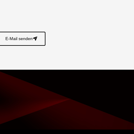
E-Mail senden
􀈠