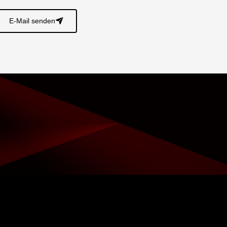
E-Mail senden
􀈠