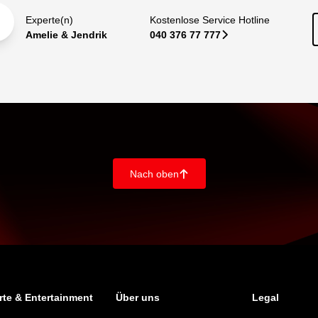
Experte(n)
Kostenlose Service Hotline
Amelie & Jendrik
040 376 77 777
􀆊
Nach oben
􀄨
te & Entertainment
Über uns
Legal