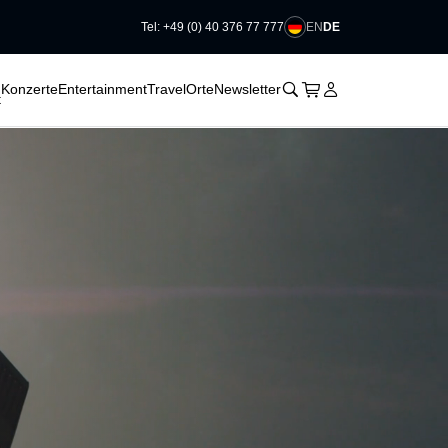
EN
DE
Tel: +49 (0) 40 376 77 777
􀆈
􀆈
􀆈
􀊫
Warenkorb
􀍩
Login
􀉩
Konzerte
Entertainment
Travel
Orte
Newsletter
t