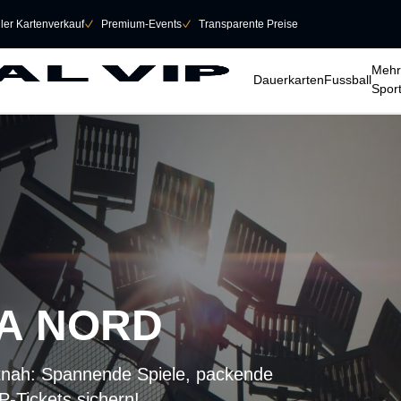
eller Kartenverkauf
􀆅
Premium-Events
􀆅
Transparente Preise
􀆈
􀆈
􀆈
Mehr
Dauerkarten
Fussball
Spor
A NORD
utnah: Spannende Spiele, packende
P-Tickets sichern!