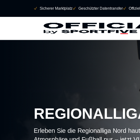
Navigation überspringen
􀄫
􀆅
Sicherer Marktplatz
􀆅
Geschützter Datentransfer
􀆅
Offizi
REGIONALLIG
Erleben Sie die Regionalliga Nord ha
Atmosphäre und Fußball pur – jetzt VI