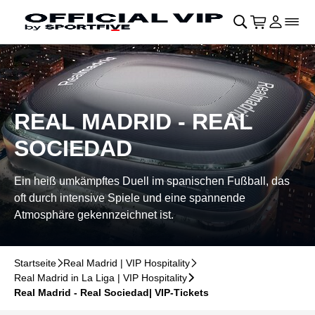
Navigation überspringen
􀄫
􀊫
Warenkor
􀍩
Login
􀉩
􀌇
REAL MADRID - REAL
SOCIEDAD
Ein heiß umkämpftes Duell im spanischen Fußball, das
oft durch intensive Spiele und eine spannende
Atmosphäre gekennzeichnet ist.
Startseite
􀆊
Real Madrid | VIP Hospitality
􀆊
Real Madrid in La Liga | VIP Hospitality
􀆊
Real Madrid - Real Sociedad| VIP-Tickets