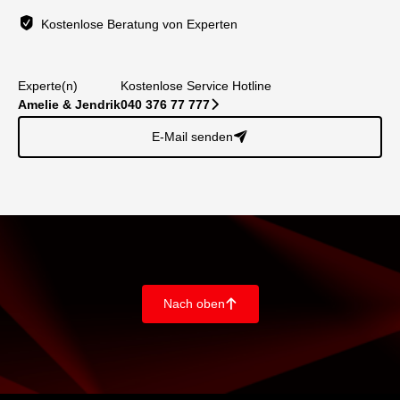
Kostenlose Beratung von Experten
Experte(n)
Kostenlose Service Hotline
Amelie & Jendrik
040 376 77 777
􀆊
E-Mail senden
􀈠
Nach oben
􀄨