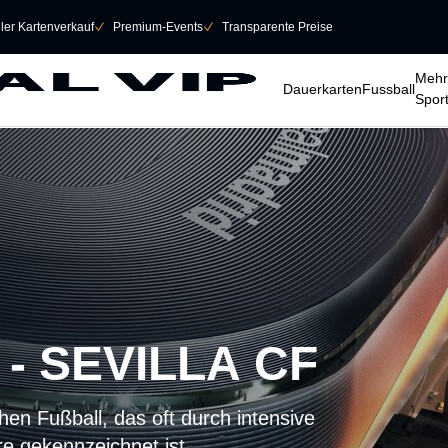
eller Kartenverkauf
􀆅
Premium-Events
􀆅
Transparente Preise
􀆈
􀆈
􀆈
Mehr
Dauerkarten
Fussball
Spor
- SEVILLA CF
en Fußball, das oft durch intensive
e gekennzeichnet ist.