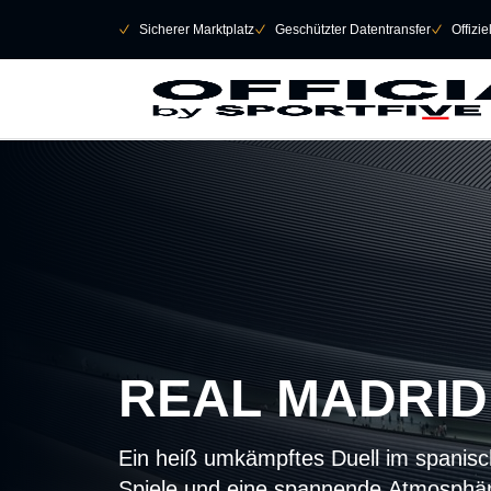
Navigation überspringen
􀄫
􀆅
Sicherer Marktplatz
􀆅
Geschützter Datentransfer
􀆅
Offizi
REAL MADRID 
Ein heiß umkämpftes Duell im spanisch
Spiele und eine spannende Atmosphär