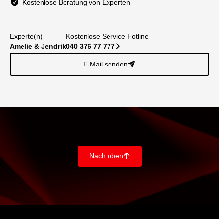
Kostenlose Beratung von Experten
Experte(n)
Kostenlose Service Hotline
Amelie & Jendrik
040 376 77 777
􀆊
E-Mail senden
􀈠
Nach oben
􀄨