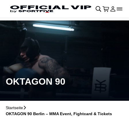
Navigation überspringen
􀄫
􀊫
Warenkor
􀍩
Login
􀉩
􀌇
OKTAGON 90
Startseite
􀆊
OKTAGON 90 Berlin – MMA Event, Fightcard & Tickets