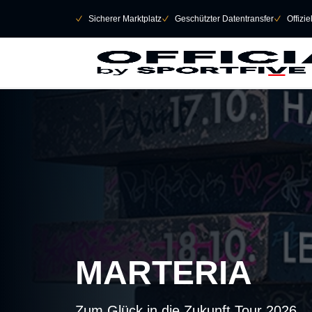
Navigation überspringen
􀄫
􀆅
Sicherer Marktplatz
􀆅
Geschützter Datentransfer
􀆅
Offizi
MARTERIA
Zum Glück in die Zukunft Tour 2026