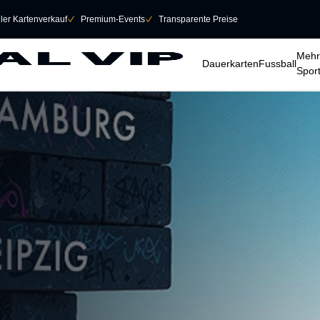
eller Kartenverkauf
􀆅
Premium-Events
􀆅
Transparente Preise
􀆈
􀆈
􀆈
Mehr
Dauerkarten
Fussball
Spor