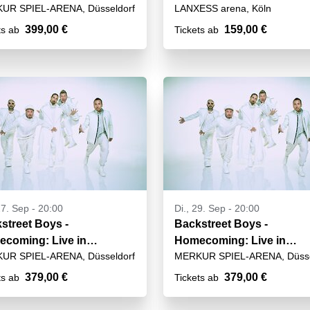
UR SPIEL-ARENA, Düsseldorf
LANXESS arena, Köln
many
399,00 €
159,00 €
ts ab
Tickets ab
27. Sep - 20:00
Di., 29. Sep - 20:00
street Boys -
Backstreet Boys -
coming: Live in
Homecoming: Live in
UR SPIEL-ARENA, Düsseldorf
MERKUR SPIEL-ARENA, Düsse
many
Germany
379,00 €
379,00 €
ts ab
Tickets ab