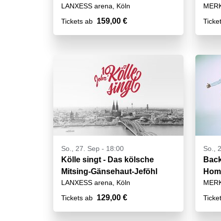
LANXESS arena, Köln
MERK
Ger
159,00 €
Tickets ab
Ticke
So., 27. Sep - 18:00
So., 
Kölle singt - Das kölsche
Back
Mitsing-Gänsehaut-Jeföhl
Home
LANXESS arena, Köln
MERK
Ger
129,00 €
Tickets ab
Ticke