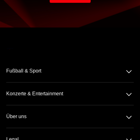
􀆈
Fußball & Sport
Bundesliga
􀆈
Konzerte & Entertainment
2. Bundesliga
Comedy
3. Liga
􀆈
Über uns
Pop
Tennis
Geschenkideen
Rock-Metal
Basketball
Legal