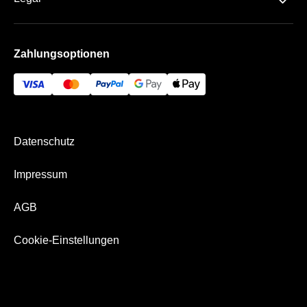
􀆈
Geschenk-Gutschein
Schlager
Handball
Datenschutz
Häufige Fragen
Zahlungsoptionen
AGB
Historie
Impressum
Kontakt
Bezahlung & Versand
Newsletter
Datenschutz
Über Uns
Impressum
AGB
Cookie-Einstellungen