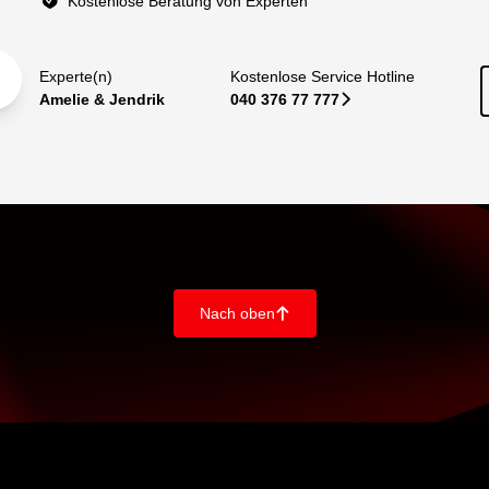
Kostenlose Beratung von Experten
Experte(n)
Kostenlose Service Hotline
Amelie & Jendrik
040 376 77 777
􀆊
Nach oben
􀄨