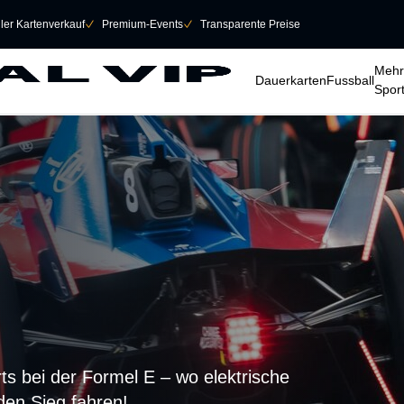
eller Kartenverkauf
􀆅
Premium-Events
􀆅
Transparente Preise
􀆈
􀆈
􀆈
Mehr
Dauerkarten
Fussball
Spor
ts bei der Formel E – wo elektrische
en Sieg fahren!