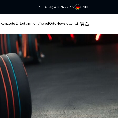
EN
DE
Tel: +49 (0) 40 376 77 777
􀆈
􀆈
􀆈
􀊫
Warenkorb
􀍩
Login
􀉩
Konzerte
Entertainment
Travel
Orte
Newsletter
t