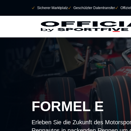
Navigation überspringen
􀄫
􀆅
Sicherer Marktplatz
􀆅
Geschützter Datentransfer
􀆅
Offizi
FORMEL E
Erleben Sie die Zukunft des Motorspor
Rennautos in packenden Rennen um d