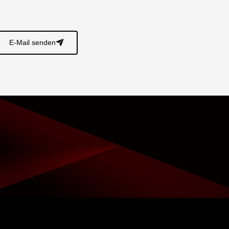
E-Mail senden
􀈠