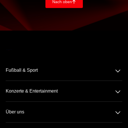
Nach oben
􀄨
􀆈
Fußball & Sport
Bundesliga
􀆈
Konzerte & Entertainment
2. Bundesliga
Comedy
3. Liga
􀆈
Über uns
Pop
Tennis
Geschenkideen