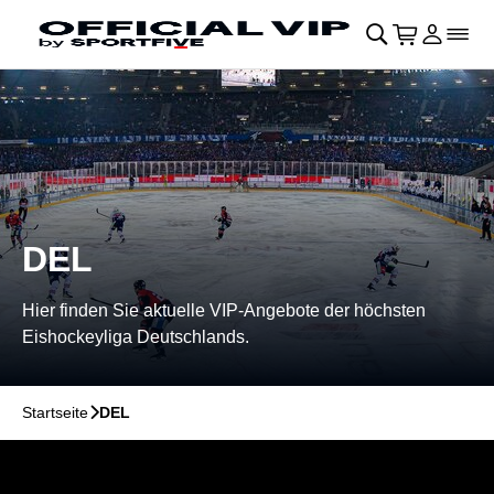
Navigation überspringen
􀄫
􀊫
Warenkor
􀍩
Login
􀉩
􀌇
DEL
Hier finden Sie aktuelle VIP-Angebote der höchsten
Eishockeyliga Deutschlands.
Startseite
􀆊
DEL