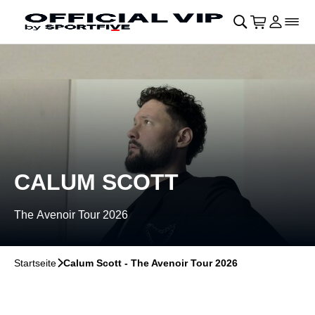
Navigation überspringen
􀄫
􀊫
Warenkor
􀍩
Login
􀉩
􀌇
CALUM SCOTT
The Avenoir Tour 2026
Startseite
􀆊
Calum Scott - The Avenoir Tour 2026