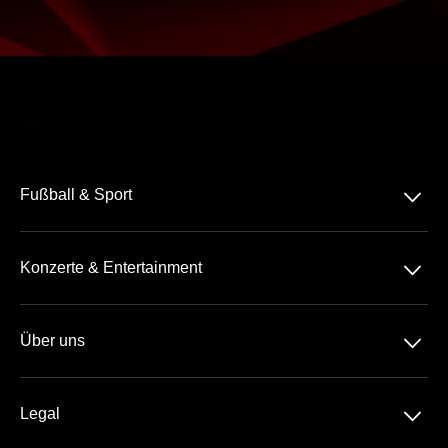
􀆈
Fußball & Sport
Bundesliga
􀆈
Konzerte & Entertainment
2. Bundesliga
Comedy
3. Liga
􀆈
Über uns
Pop
Tennis
Geschenkideen
Rock-Metal
Basketball
􀆈
Legal
Geschenk-Gutschein
Schlager