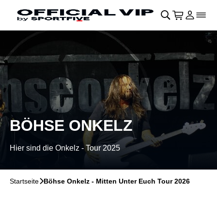
Navigation überspringen
􀄫
􀊫
Warenkor
􀍩
Login
􀉩
􀌇
BÖHSE ONKELZ
Hier sind die Onkelz - Tour 2025
Startseite
􀆊
Böhse Onkelz - Mitten Unter Euch Tour 2026