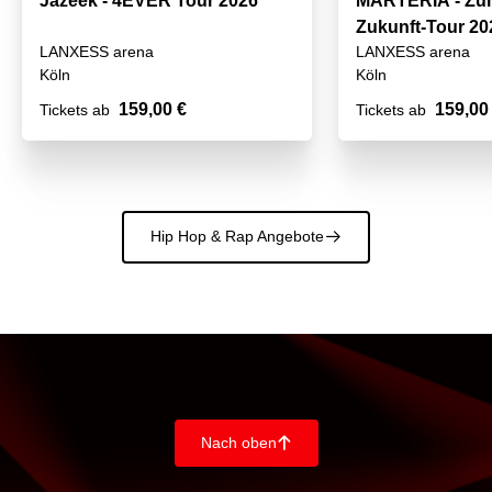
Jazeek - 4EVER Tour 2026
MARTERIA - Zum
Zukunft-Tour 20
LANXESS arena
LANXESS arena
Köln
Köln
159,00 €
159,00
Tickets ab
Tickets ab
Hip Hop & Rap Angebote
􀄫
Nach oben
􀄨