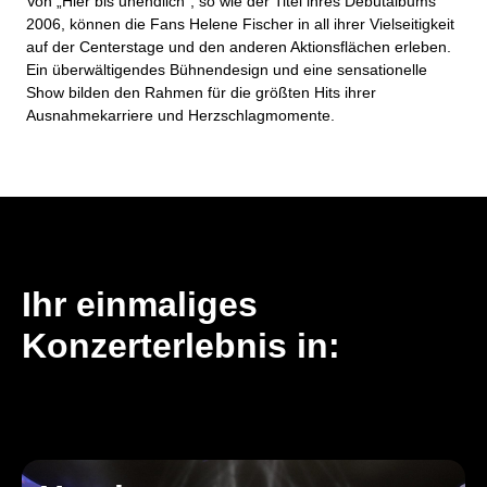
Von „Hier bis unendlich“, so wie der Titel ihres Debütalbums
2006, können die Fans Helene Fischer in all ihrer Vielseitigkeit
auf der Centerstage und den anderen Aktionsflächen erleben.
Ein überwältigendes Bühnendesign und eine sensationelle
Show bilden den Rahmen für die größten Hits ihrer
Ausnahmekarriere und Herzschlagmomente.
Ihr einmaliges
Konzerterlebnis in: