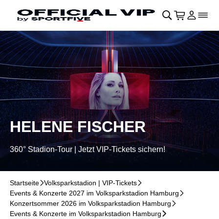
Navigation überspringen
􀄫
􀊫
Warenkor
􀍩
Login
􀉩
􀌇
HELENE FISCHER
360° Stadion-Tour | Jetzt VIP-Tickets sichern!
Startseite
􀆊
Volksparkstadion | VIP-Tickets
􀆊
Events & Konzerte 2027 im Volksparkstadion Hamburg
􀆊
Konzertsommer 2026 im Volksparkstadion Hamburg
􀆊
Events & Konzerte im Volksparkstadion Hamburg
􀆊