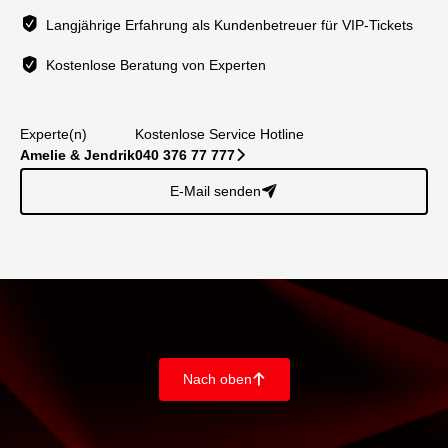
Langjährige Erfahrung als Kundenbetreuer für VIP-Tickets
Kostenlose Beratung von Experten
Experte(n)
Kostenlose Service Hotline
Amelie & Jendrik
040 376 77 777
􀆊
E-Mail senden
􀈠
Nach oben
􀄨