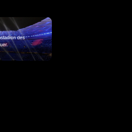
mstadion des
auer.