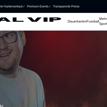
eller Kartenverkauf
􀆅
Premium-Events
􀆅
Transparente Preise
􀆈
􀆈
􀆈
Mehr
Dauerkarten
Fussball
Spor
EN