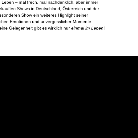
Leben – mal frech, mal nachdenklich, aber immer
rkauften Shows in Deutschland, Österreich und der
besonderen Show ein weiteres Highlight seiner
Lacher, Emotionen und unvergesslicher Momente
eine Gelegenheit gibt es wirklich nur
einmal im Leben
!