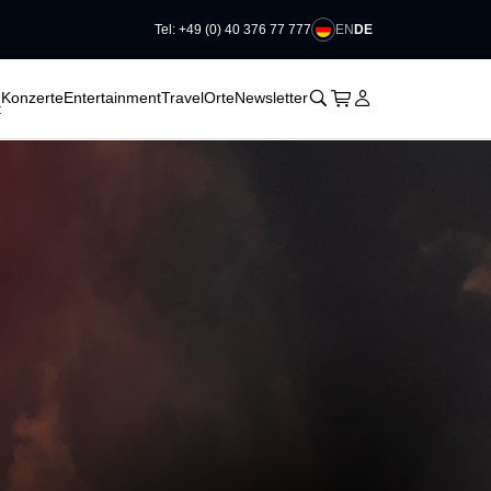
EN
DE
Tel: +49 (0) 40 376 77 777
􀆈
􀆈
􀆈
􀊫
Warenkorb
􀍩
Login
􀉩
Konzerte
Entertainment
Travel
Orte
Newsletter
t