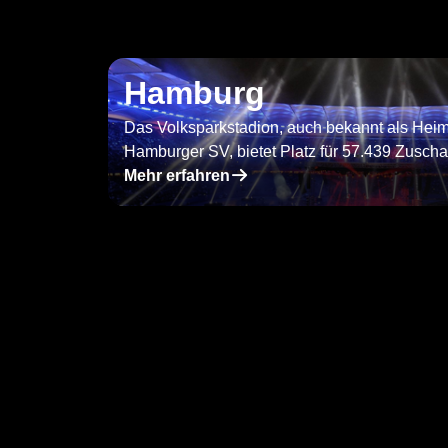
Hamburg
Das Volksparkstadion, auch bekannt als Hei
Hamburger SV, bietet Platz für 57.439 Zusch
􀄫
Mehr erfahren