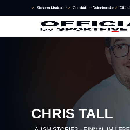
Navigation überspringen
􀄫
􀆅
Sicherer Marktplatz
􀆅
Geschützter Datentransfer
􀆅
Offizi
CHRIS TALL
LAUGH STORIES - EINMAL IM LEB