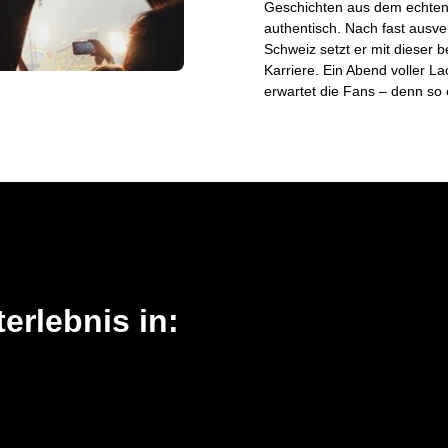
Geschichten aus dem echten 
authentisch. Nach fast ausve
Schweiz setzt er mit dieser 
Karriere. Ein Abend voller 
erwartet die Fans – denn so 
erlebnis in: