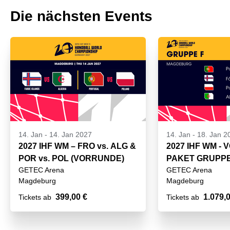
Die nächsten Events
14. Jan
-
14. Jan 2027
14. Jan
-
18. Jan 2
2027 IHF WM – FRO vs. ALG &
2027 IHF WM -
POR vs. POL (VORRUNDE)
PAKET GRUPPE
GETEC Arena
GETEC Arena
Magdeburg
Magdeburg
399,00 €
1.079,
Tickets ab
Tickets ab