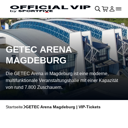
Navigation überspringen
􀄫
􀊫
Warenkor
􀍩
Login
􀉩
􀌇
GETEC ARENA
MAGDEBURG
Die GETEC Arena in Magdeburg ist eine moderne,
multifunktionale Veranstaltungshalle mit einer Kapazität
von rund 7.800 Zuschauern.
Startseite
􀆊
GETEC Arena Magdeburg | VIP-Tickets