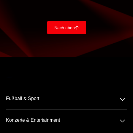
Nach oben
􀄨
􀆈
Fußball & Sport
Bundesliga
􀆈
Konzerte & Entertainment
2. Bundesliga