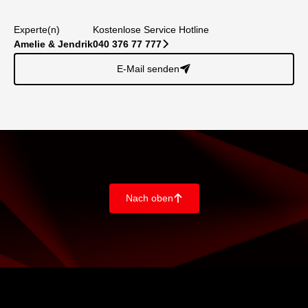
Experte(n)
Kostenlose Service Hotline
Amelie & Jendrik
040 376 77 777
􀆊
E-Mail senden
􀈠
Nach oben
􀄨