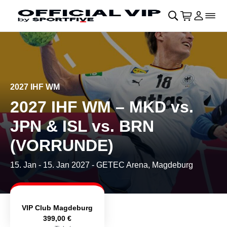
Navigation überspringen
􀄫
􀊫
Warenkor
􀍩
Login
􀉩
􀌇
2027 IHF WM
2027 IHF WM – MKD vs.
JPN & ISL vs. BRN
(VORRUNDE)
15. Jan
-
15. Jan 2027
- GETEC Arena, Magdeburg
VIP Club Magdeburg
399,00 €