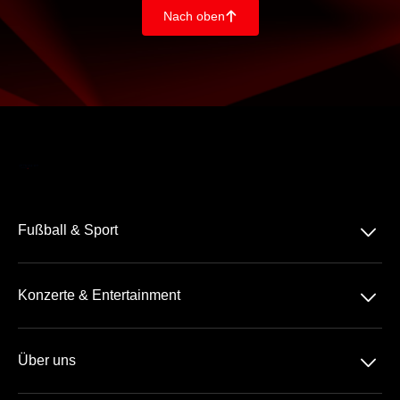
Nach oben
􀄨
􀆈
Fußball & Sport
Bundesliga
􀆈
Konzerte & Entertainment
2. Bundesliga
Comedy
3. Liga
􀆈
Über uns
Pop
Tennis