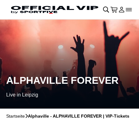
Navigation überspringen
􀄫
􀊫
Warenkor
􀍩
Login
􀉩
􀌇
ALPHAVILLE FOREVER
Live in Leipzig
Startseite
􀆊
Alphaville - ALPHAVILLE FOREVER | VIP-Tickets