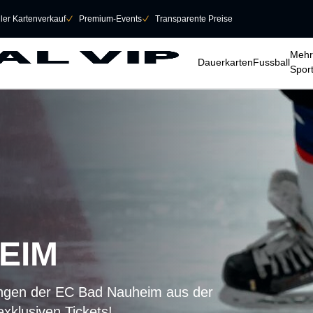
eller Kartenverkauf
􀆅
Premium-Events
􀆅
Transparente Preise
􀆈
􀆈
􀆈
Mehr
Dauerkarten
Fussball
Spor
EIM
ngen der EC Bad Nauheim aus der
exklusiven Tickets!