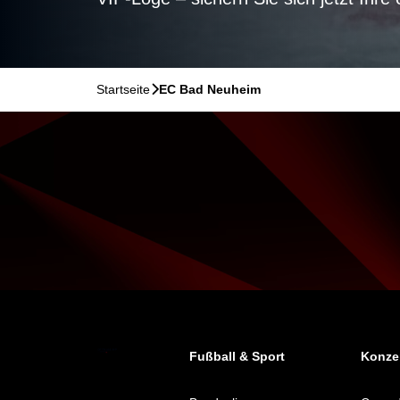
Startseite
􀆊
EC Bad Neuheim
Fußball & Sport
Konzer