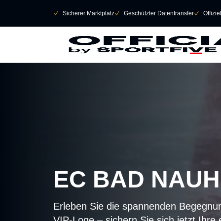
Navigation überspringen
􀄫
􀆅
Sicherer Marktplatz
􀆅
Geschützter Datentransfer
􀆅
Offizi
EC BAD NAUH
Erleben Sie die spannenden Begegnu
VIP-Loge – sichern Sie sich jetzt Ihre 