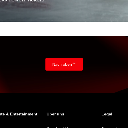
Nach oben
􀄨
te & Entertainment
Über uns
Legal