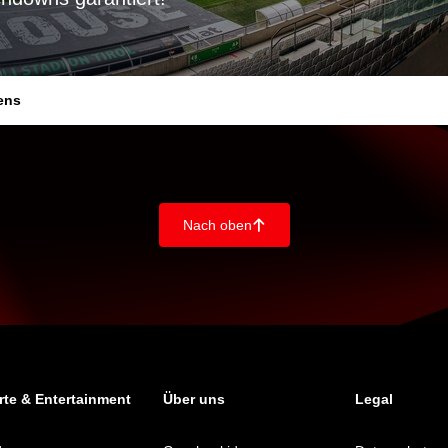
vens
Nach oben
􀄨
te & Entertainment
Über uns
Legal