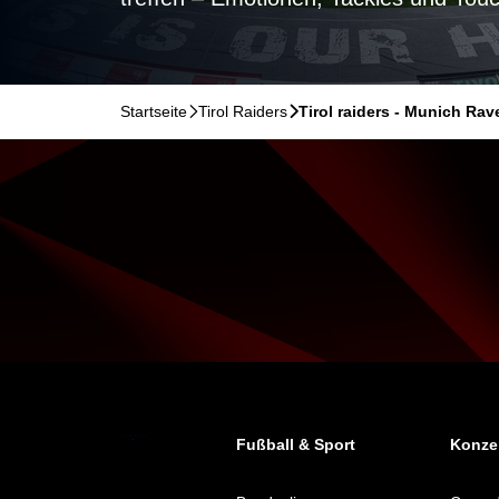
Startseite
􀆊
Tirol Raiders
􀆊
Tirol raiders - Munich Ra
Fußball & Sport
Konzer