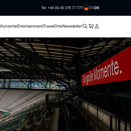
EN
DE
Tel: +49 (0) 40 376 77 777
􀆈
􀆈
􀆈
􀊫
Warenkorb
􀍩
Login
􀉩
Konzerte
Entertainment
Travel
Orte
Newsletter
t