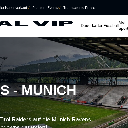
eller Kartenverkauf
􀆅
Premium-Events
􀆅
Transparente Preise
􀆈
􀆈
􀆈
Mehr
Dauerkarten
Fussball
Spor
S - MUNICH
 Tirol Raiders auf die Munich Ravens
chdowns garantiert!