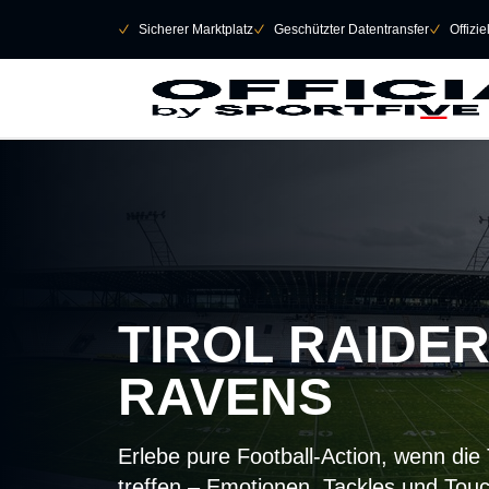
Navigation überspringen
􀄫
􀆅
Sicherer Marktplatz
􀆅
Geschützter Datentransfer
􀆅
Offizi
TIROL RAIDER
RAVENS
Erlebe pure Football-Action, wenn die
treffen – Emotionen, Tackles und Tou