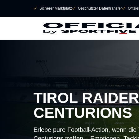
Navigation überspringen
􀄫
􀆅
Sicherer Marktplatz
􀆅
Geschützter Datentransfer
􀆅
Offizi
TIROL RAIDE
CENTURIONS
Erlebe pure Football-Action, wenn die 
Centurions treffen – Emotionen, Tack