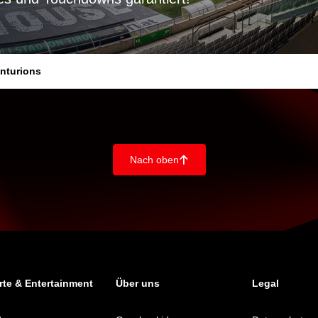
enturions
Nach oben
􀄨
te & Entertainment
Über uns
Legal