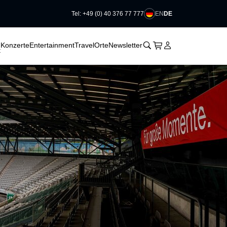
EN
DE
Tel: +49 (0) 40 376 77 777
􀆈
􀆈
􀆈
􀊫
Warenkorb
􀍩
Login
􀉩
Konzerte
Entertainment
Travel
Orte
Newsletter
t