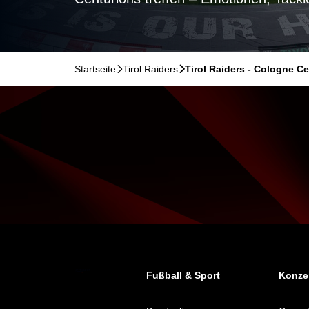
Startseite
􀆊
Tirol Raiders
􀆊
Tirol Raiders - Cologne C
Fußball & Sport
Konzer