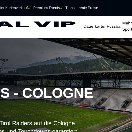
eller Kartenverkauf
􀆅
Premium-Events
􀆅
Transparente Preise
􀆈
􀆈
􀆈
Mehr
Dauerkarten
Fussball
Spor
RS - COLOGNE
Tirol Raiders auf die Cologne
les und Touchdowns garantiert!