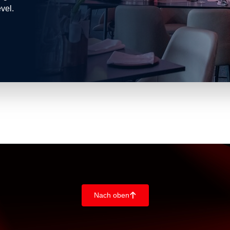
vel.
Nach oben
􀄨