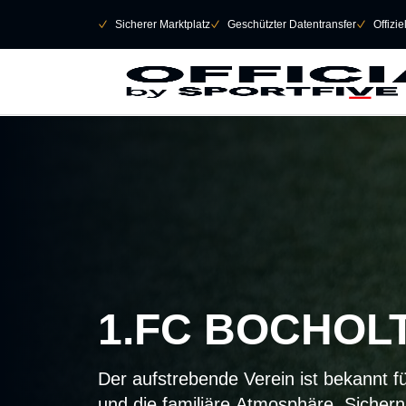
Navigation überspringen
􀄫
􀆅
Sicherer Marktplatz
􀆅
Geschützter Datentransfer
􀆅
Offizi
1.FC BOCHOL
Der aufstrebende Verein ist bekannt f
und die familiäre Atmosphäre. Sichern S