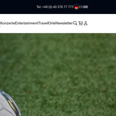
EN
DE
Tel: +49 (0) 40 376 77 777
􀆈
􀆈
􀆈
􀊫
Warenkorb
􀍩
Login
􀉩
Konzerte
Entertainment
Travel
Orte
Newsletter
t