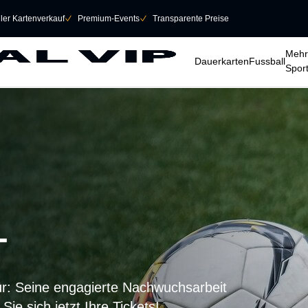
eller Kartenverkauf
􀆅
Premium-Events
􀆅
Transparente Preise
􀆈
􀆈
􀆈
Mehr
Dauerkarten
Fussball
Spor
T
ür: Seine engagierte Nachwuchsarbeit
ie sich jetzt Ihre Tickets!