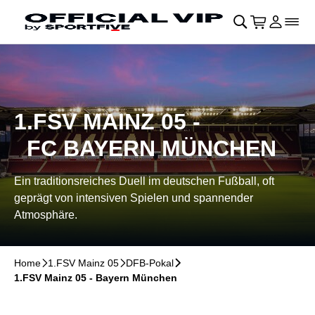
Skip to main Content
􀄫
􀊫
Cart
􀍩
Login
􀉩
􀌇
1.FSV MAINZ 05 -
FC BAYERN MÜNCHEN
Ein traditionsreiches Duell im deutschen Fußball, oft
geprägt von intensiven Spielen und spannender
Atmosphäre.
Home
􀆊
1.FSV Mainz 05
􀆊
DFB-Pokal
􀆊
1.FSV Mainz 05 - Bayern München