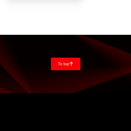
To top
􀄨