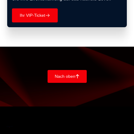
Ihr VIP-Ticket
􀄫
Nach oben
􀄨