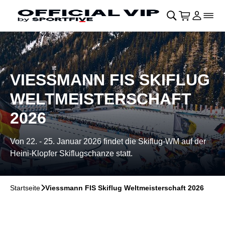
Navigation überspringen
􀄫
􀊫
Warenkor
􀍩
Login
􀉩
􀌇
VIESSMANN FIS SKIFLUG
WELTMEISTERSCHAFT
2026
Von 22. - 25. Januar 2026 findet die Skiflug-WM auf der
Heini-Klopfer Skiflugschanze statt.
Startseite
􀆊
Viessmann FIS Skiflug Weltmeisterschaft 2026