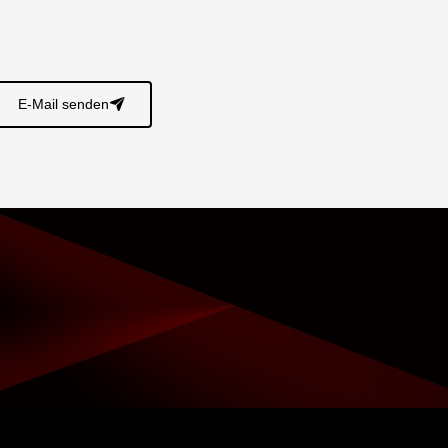
E-Mail senden
􀈠