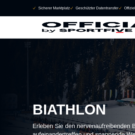
Navigation überspringen
􀄫
􀆅
Sicherer Marktplatz
􀆅
Geschützter Datentransfer
􀆅
Offizi
BIATHLON
Erleben Sie den nervenaufreibenden B
aufeinandertreffen und spannende Wet