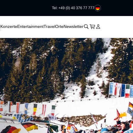
Tel: +49 (0) 40 376 77 777
􀆈
􀆈
􀆈
􀊫
Warenkorb
􀍩
Login
􀉩
Konzerte
Entertainment
Travel
Orte
Newsletter
t