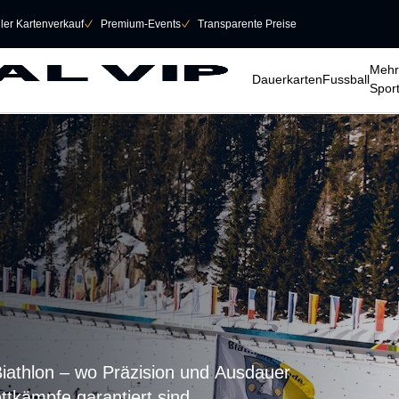
eller Kartenverkauf
􀆅
Premium-Events
􀆅
Transparente Preise
􀆈
􀆈
􀆈
Mehr
Dauerkarten
Fussball
Spor
iathlon – wo Präzision und Ausdauer
tkämpfe garantiert sind