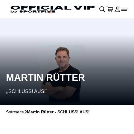
Navigation überspringen
􀄫
􀊫
Warenkor
􀍩
Login
􀉩
􀌇
MARTIN RÜTTER
,,SCHLUSS! AUS!"
Startseite
􀆊
Martin Rütter - SCHLUSS! AUS!