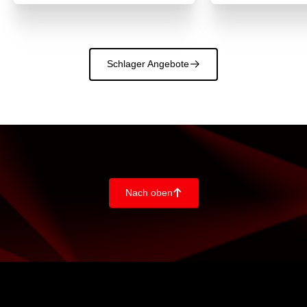
Schlager Angebote
􀄫
Nach oben
􀄨