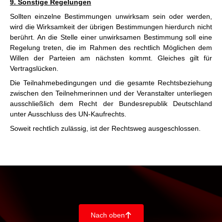
9. Sonstige Regelungen
Sollten einzelne Bestimmungen unwirksam sein oder werden,
wird die Wirksamkeit der übrigen Bestimmungen hierdurch nicht
berührt. An die Stelle einer unwirksamen Bestimmung soll eine
Regelung treten, die im Rahmen des rechtlich Möglichen dem
Willen der Parteien am nächsten kommt. Gleiches gilt für
Vertragslücken.
Die Teilnahmebedingungen und die gesamte Rechtsbeziehung
zwischen den Teilnehmerinnen und der Veranstalter unterliegen
ausschließlich dem Recht der Bundesrepublik Deutschland
unter Ausschluss des UN-Kaufrechts.
Soweit rechtlich zulässig, ist der Rechtsweg ausgeschlossen.
Nach oben
􀄨