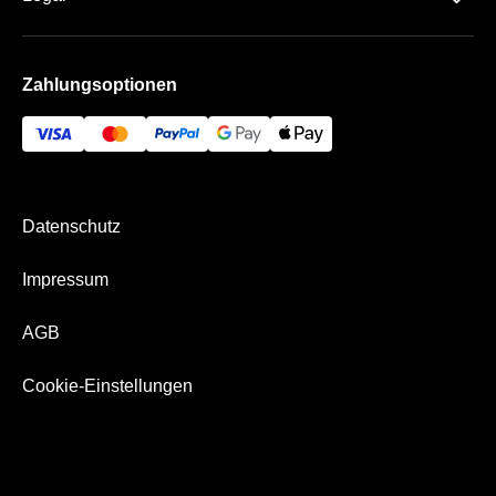
Geschenk-Gutschein
Schlager
Handball
Datenschutz
Häufige Fragen
Zahlungsoptionen
AGB
Historie
Impressum
Kontakt
Bezahlung & Versand
Newsletter
Datenschutz
Über Uns
Impressum
AGB
Cookie-Einstellungen