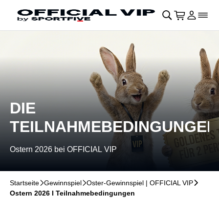
Navigation überspringen
􀄫
􀊫
Warenkor
􀍩
Login
􀉩
􀌇
DIE
TEILNAHMEBEDINGUNGEN
Ostern 2026 bei OFFICIAL VIP
Startseite
􀆊
Gewinnspiel
􀆊
Oster-Gewinnspiel | OFFICIAL VIP
􀆊
Ostern 2026 I Teilnahmebedingungen