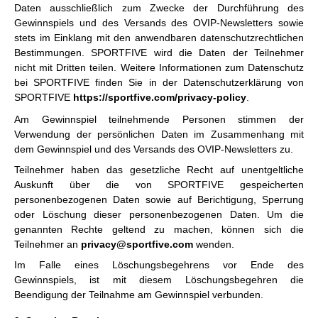
Daten ausschließlich zum Zwecke der Durchführung des
Gewinnspiels und des Versands des OVIP-Newsletters sowie
stets im Einklang mit den anwendbaren datenschutzrechtlichen
Bestimmungen. SPORTFIVE wird die Daten der Teilnehmer
nicht mit Dritten teilen. Weitere Informationen zum Datenschutz
bei SPORTFIVE finden Sie in der Datenschutzerklärung von
SPORTFIVE
https://sportfive.com/privacy-policy
.
Am Gewinnspiel teilnehmende Personen stimmen der
Verwendung der persönlichen Daten im Zusammenhang mit
dem Gewinnspiel und des Versands des OVIP-Newsletters zu.
Teilnehmer haben das gesetzliche Recht auf unentgeltliche
Auskunft über die von SPORTFIVE gespeicherten
personenbezogenen Daten sowie auf Berichtigung, Sperrung
oder Löschung dieser personenbezogenen Daten. Um die
genannten Rechte geltend zu machen, können sich die
Teilnehmer an
privacy@sportfive.com
wenden.
Im Falle eines Löschungsbegehrens vor Ende des
Gewinnspiels, ist mit diesem Löschungsbegehren die
Beendigung der Teilnahme am Gewinnspiel verbunden.