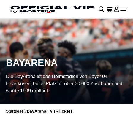
Navigation überspringen
􀄫
􀊫
Warenkor
􀍩
Login
􀉩
􀌇
BAYARENA
Die BayArena ist das Heimstadion von Bayer 04
Leverkusen, bietet Platz für über 30.000 Zuschauer und
wurde 1999 eröffnet.
Startseite
􀆊
BayArena | VIP-Tickets