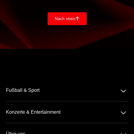
Nach oben
􀄨
􀆈
Fußball & Sport
Bundesliga
􀆈
Konzerte & Entertainment
2. Bundesliga
Comedy
3. Liga
Über uns