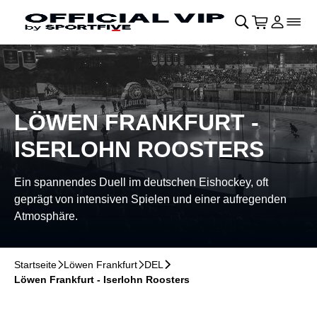
Navigation überspringen
􀄫
􀊫
Warenkor
􀍩
Login
􀉩
􀌇
LÖWEN FRANKFURT -
ISERLOHN ROOSTERS
Ein spannendes Duell im deutschen Eishockey, oft
geprägt von intensiven Spielen und einer aufregenden
Atmosphäre.
Startseite
􀆊
Löwen Frankfurt
􀆊
DEL
􀆊
Löwen Frankfurt - Iserlohn Roosters