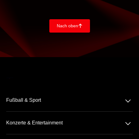
Nach oben
􀄨
􀆈
Fußball & Sport
Bundesliga
􀆈
Konzerte & Entertainment
2. Bundesliga