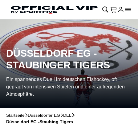
Navigation überspringen
􀄫
􀊫
Warenkor
􀍩
Login
􀉩
􀌇
DÜSSELDORF EG -
STAUBINGER TIGERS
Ein spannendes Duell im deutschen Eishockey, oft
geprägt von intensiven Spielen und einer aufregenden
Atmosphäre.
Startseite
􀆊
Düsseldorfer EG
􀆊
DEL
􀆊
Düsseldorf EG -Staubing Tigers