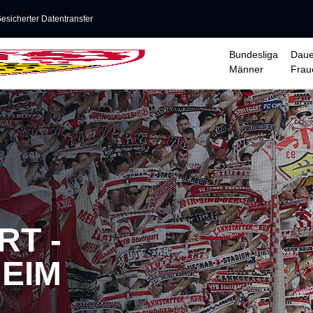
esicherter Datentransfer
Bundesliga
Daue
Männer
Frau
RT -
EIM