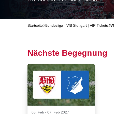
Startseite
􀆊
Bundesliga - VfB Stuttgart | VIP-Tickets
􀆊
V
Nächste Begegnung
05. Feb
-
07. Feb 2027