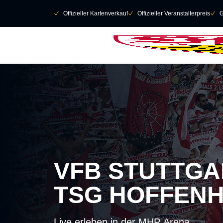
Navigation überspringen
􀄫
􀆅
Offizieller Kartenverkauf
􀆅
Offizieller Veranstalterpreis
􀆅
G
VFB STUTTGA
TSG HOFFENH
Live erleben in der MHP Arena