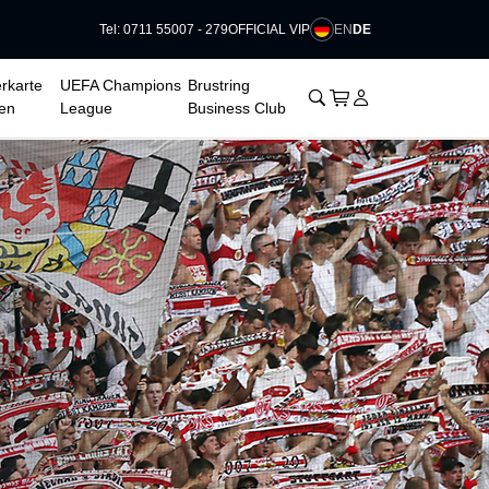
EN
DE
Tel: 0711 55007 - 279
OFFICIAL VIP
rkarte
UEFA Champions
Brustring
􀊫
Warenkorb
􀍩
Login
􀉩
en
League
Business Club