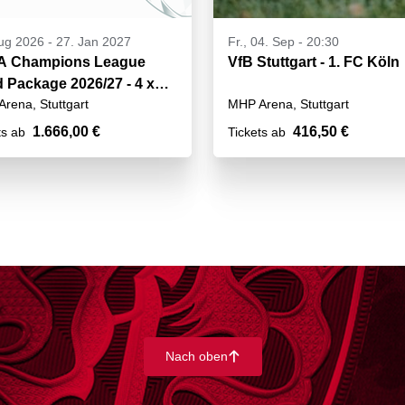
ug 2026
-
27. Jan 2027
Fr., 04. Sep - 20:30
A Champions League
VfB Stuttgart - 1. FC Köln
d Package 2026/27 - 4 x
rena, Stuttgart
MHP Arena, Stuttgart
1.666,00 €
416,50 €
ts ab
Tickets ab
Nach oben
􀄨