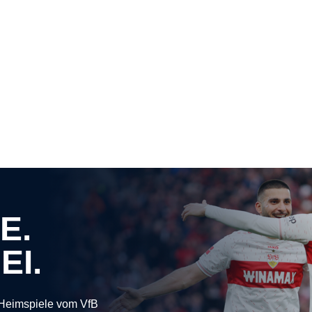
E.
EI.
 Heimspiele vom VfB