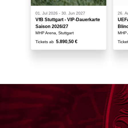
01. Jul 2026
-
30. Jun 2027
26. A
VfB Stuttgart - VIP-Dauerkarte
UEF
Saison 2026/27
Blin
MHP Arena, Stuttgart
MHP A
VIP
5.890,50 €
Tickets ab
Ticke