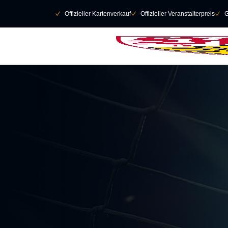
Navigation überspringen
􀄫
􀆅
Offizieller Kartenverkauf
􀆅
Offizieller Veranstalterpreis
􀆅
G