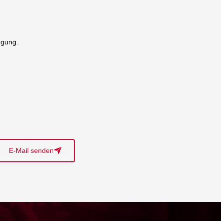
ügung.
E-Mail senden
􀈠