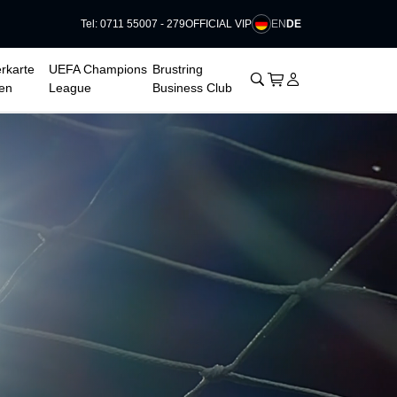
EN
DE
Tel: 0711 55007 - 279
OFFICIAL VIP
rkarte
UEFA Champions
Brustring
􀊫
Warenkorb
􀍩
Login
􀉩
en
League
Business Club