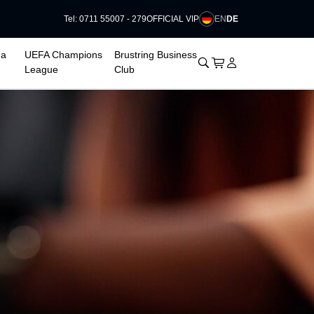
EN
DE
Tel: 0711 55007 - 279
OFFICIAL VIP
ga
UEFA Champions
Brustring Business
􀊫
Warenkorb
􀍩
Login
􀉩
League
Club