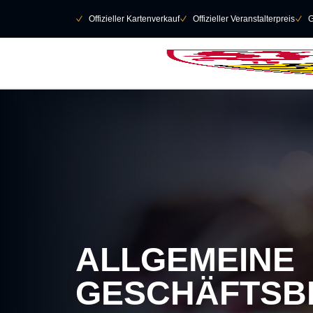
Navigation überspringen
􀄫
􀆅
Offizieller Kartenverkauf
􀆅
Offizieller Veranstalterpreis
􀆅
G
ALLGEMEINE
GESCHÄFTSB