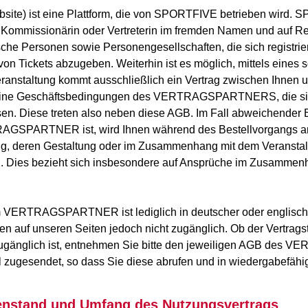
ebsite) ist eine Plattform, die von SPORTFIVE betrieben wird.
ommissionärin oder Vertreterin im fremden Namen und auf Re
Personen sowie Personengesellschaften, die sich registriert 
von Tickets abzugeben. Weiterhin ist es möglich, mittels eines
Veranstaltung kommt ausschließlich ein Vertrag zwischen I
meine Geschäftsbedingungen des VERTRAGSPARTNERS, die sie 
en. Diese treten also neben diese AGB. Im Fall abweichende
GSPARTNER ist, wird Ihnen während des Bestellvorgangs ange
ung, deren Gestaltung oder im Zusammenhang mit dem Veranst
s bezieht sich insbesondere auf Ansprüche im Zusammenhang
m VERTRAGSPARTNER ist lediglich in deutscher oder englischer
Ihnen auf unseren Seiten jedoch nicht zugänglich. Ob der Ve
 zugänglich ist, entnehmen Sie bitte den jeweiligen AGB de
zugesendet, so dass Sie diese abrufen und in wiedergabefähi
egenstand und Umfang des Nutzungsvertrags