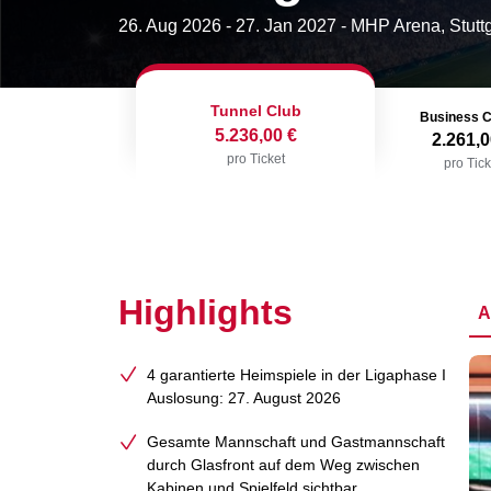
26. Aug 2026
-
27. Jan 2027
- MHP Arena, Stuttg
Tunnel Club
Business C
5.236,00 €
2.261,0
pro Ticket
pro Tick
Highlights
A
4 garantierte Heimspiele in der Ligaphase I
Auslosung: 27. August 2026
Gesamte Mannschaft und Gastmannschaft
durch Glasfront auf dem Weg zwischen
Kabinen und Spielfeld sichtbar