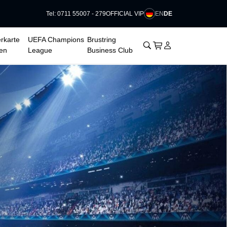
EN
DE
Tel: 0711 55007 - 279
OFFICIAL VIP
rkarte
UEFA Champions
Brustring
􀊫
Warenkorb
􀍩
Login
􀉩
en
League
Business Club