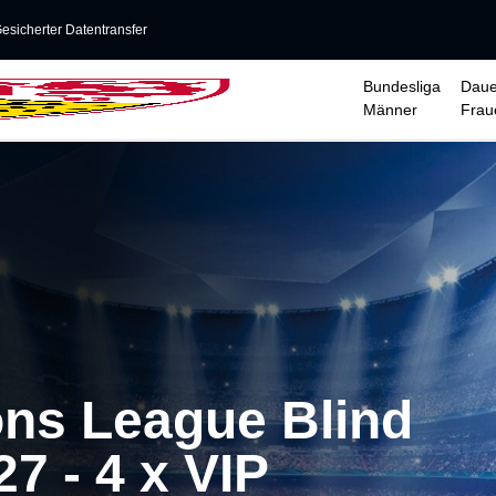
esicherter Datentransfer
Bundesliga
Daue
Männer
Frau
ns League Blind
7 - 4 x VIP