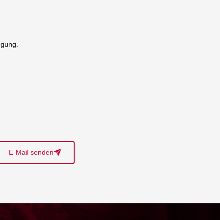
ügung.
E-Mail senden
􀈠