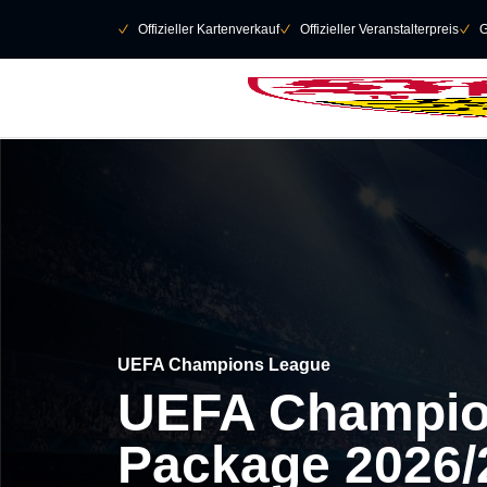
Navigation überspringen
􀄫
􀆅
Offizieller Kartenverkauf
􀆅
Offizieller Veranstalterpreis
􀆅
G
UEFA Champions League
UEFA Champio
Package 2026/2