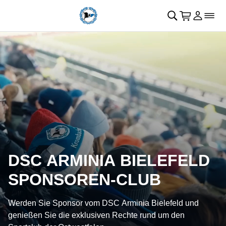
Navigation überspringen
􀄫
􀊫
Warenkor
􀍩
Login
􀉩
􀌇
DSC ARMINIA BIELEFELD
SPONSOREN-CLUB
Werden Sie Sponsor vom DSC Arminia Bielefeld und
genießen Sie die exklusiven Rechte rund um den