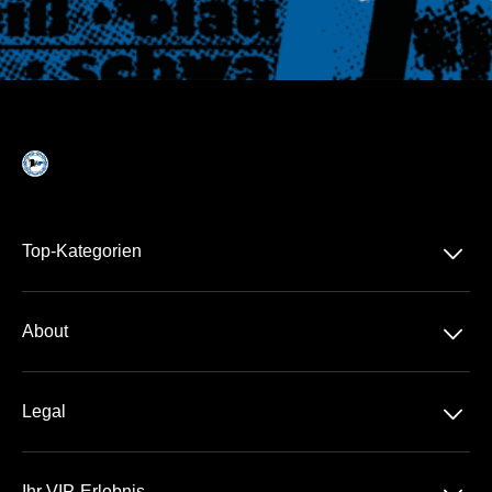
􀆈
Top-Kategorien
Dauerkarte
􀆈
About
2. Liga
Über Uns
DFB-Pokal
􀆈
Legal
Kontakt
Datenschutz
Team
Ihr VIP-Erlebnis